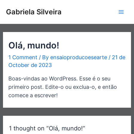
Skip
Mai
Gabriela Silveira
to
Men
content
Olá, mundo!
1 Comment
/ By
ensaioproducoesearte
/
21 de
October de 2023
Boas-vindas ao WordPress. Esse é o seu
primeiro post. Edite-o ou exclua-o, e então
comece a escrever!
1 thought on “Olá, mundo!”